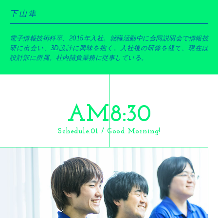
下山隼
電子情報技術科卒、2015年入社。就職活動中に合同説明会で情報技
研に出会い、3D設計に興味を抱く。入社後の研修を経て、現在は
設計部に所属。社内請負業務に従事している。
AM8:30
Schedule.01 / Good Morning!