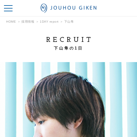
情報技研
HOME
採用情報
1DAY report
下山隼
RECRUIT
下山隼の1日