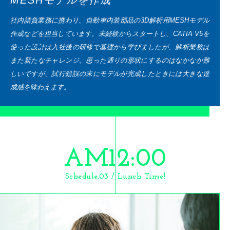
社内請負業務に携わり、自動車内装部品の3D解析用MESHモデル
作成などを担当しています。未経験からスタートし、CATIA V5を
使った設計は入社後の研修で基礎から学びましたが、解析業務は
また新たなチャレンジ。思った通りの形状にするのはなかなか難
しいですが、試行錯誤の末にモデルが完成したときには大きな達
成感を味わえます。
AM12:00
Schedule.03 / Lunch Time!