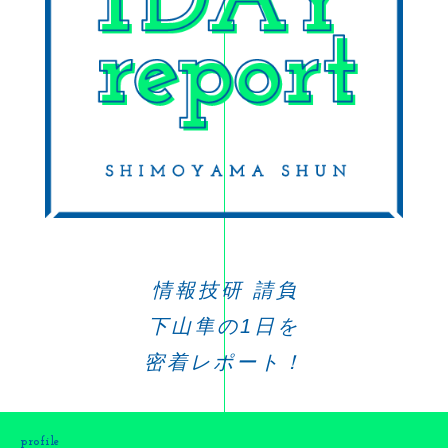
情報技研 請負
下山隼の1日を
密着レポート！
profile