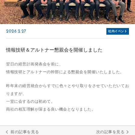
2026.2.27
社内イベント
情報技研＆アルトナー懇親会を開催しました
翌日の経営計画発表会を前に、
情報技研とアルトナーの幹部による懇親会を開催いたしました。
昨年末の経営統合からすでに色々とやり取りをさせていただいてお
りますが、
一堂に会するのは初めて。
両社の相互理解が深まる良い機会となりました。
前の記事を見る
次の記事を見る