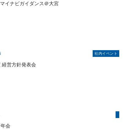
 マイナビガイダンス＠大宮
5
社内イベント
度 経営方針発表会
2
新年会