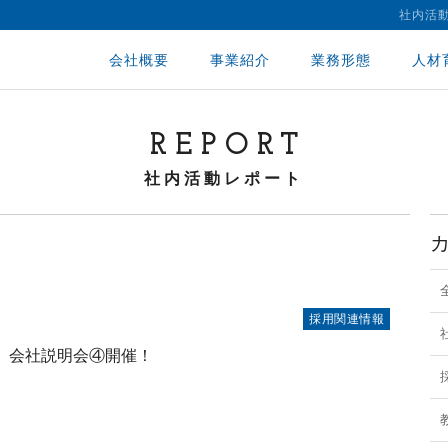
社内活
会社概要
事業紹介
業務形態
人材
REPORT
社内活動レポート
7
採用関連情報
日 会社説明会④開催！