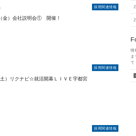
2
採用関連情報
日（金）会社説明会① 開催！
F
情
ま
て
採用関連情報
（土）リクナビ☆就活開幕ＬＩＶＥ宇都宮
採用関連情報