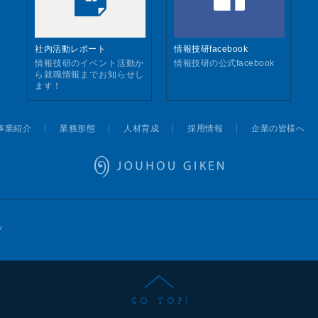
社内活動レポート
情報技研facebook
情報技研のイベント活動か
情報技研の公式facebook
ら就職情報までお知らせし
ます！
事業紹介
業務形態
人材育成
採用情報
企業の皆様へ
情報技研
プ
GO TOP!